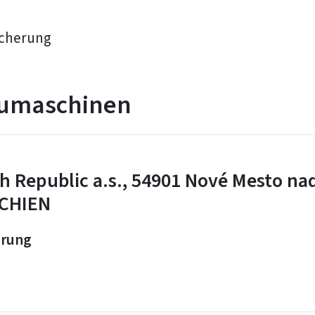
icherung
umaschinen
Republic a.s., 54901 Nové Mesto na
ECHIEN
erung