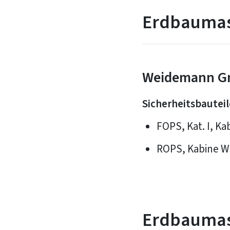
Erdbaumasc
Weidemann G
Sicherheitsbauteil
FOPS, Kat. I, K
ROPS, Kabine WK
Erdbaumas