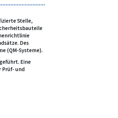
zierte Stelle,
cherheitsbauteile
nenrichtlinie
ndsätze. Des
eme (QM-Systeme).
geführt. Eine
 Prüf- und