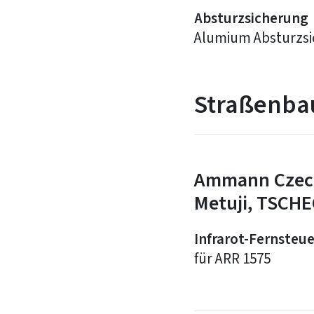
Absturzsicherung
Alumium Absturzs
Straßenba
Ammann Czech 
Metuji, TSCH
Infrarot-Fernsteu
für ARR 1575