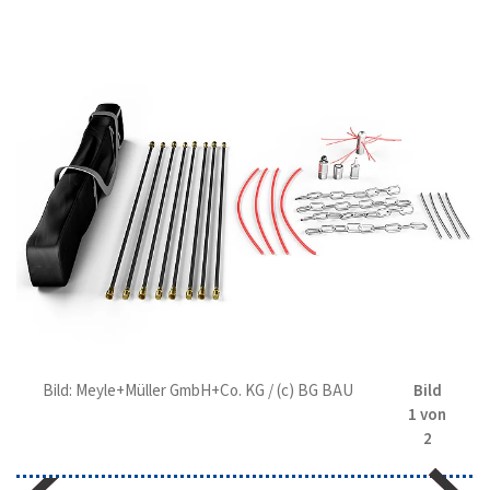
Bild: Meyle+Müller GmbH+Co. KG / (c) BG BAU
Bild
1 von
2