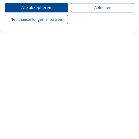
Alle akzeptieren
Ablehnen
Nein, Einstellungen anpassen
Seite teilen
Seite drucken
Archiv
Impressum
Datenschutz
Erklärung zur Barrierefreiheit
Newsletter