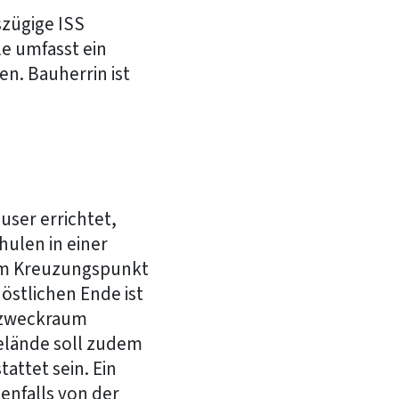
szügige ISS
e umfasst ein
n. Bauherrin ist
ser errichtet,
ulen in einer
dem Kreuzungspunkt
stlichen Ende ist
rzweckraum
gelände soll zudem
ttet sein. Ein
enfalls von der