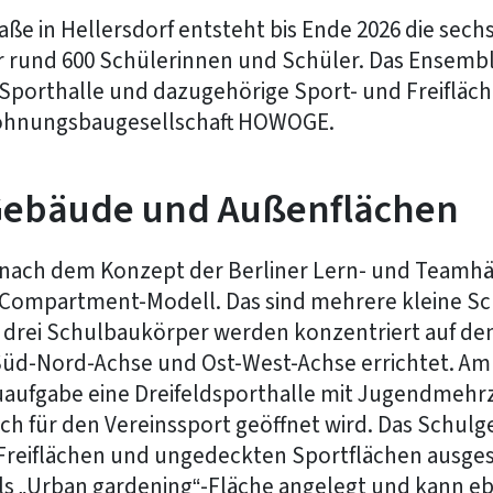
aße in Hellersdorf entsteht bis Ende 2026 die sech
r rund 600 Schülerinnen und Schüler. Das Ensembl
porthalle und dazugehörige Sport- und Freifläche
hnungsbaugesellschaft HOWOGE.
Gebäude und Außenflächen
nach dem Konzept der Berliner Lern- und Teamhäu
ompartment-Modell. Das sind mehrere kleine Sch
e drei Schulbaukörper werden konzentriert auf 
üd-Nord-Achse und Ost-West-Achse errichtet. Am ö
aufgabe eine Dreifeldsporthalle mit Jugendmeh
ch für den Vereinssport geöffnet wird. Das Schul
reiflächen und ungedeckten Sportflächen ausgesta
ls „Urban gardening“-Fläche angelegt und kann eb