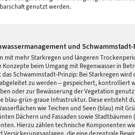
arschaft genutzt werden.
nwassermanagement und Schwammstadt-P
mit mehr Starkregen und längeren Trockenper
 Konzepte beim Umgang mit Regenwasser in Betra
t das Schwammstadt-Prinzip: Bei Starkregen wird
abgeleitet zu werden – gespeichert, kontrolliert w
n oder zur Bewässerung der Vegetation genutzt
 blau-grün-graue Infrastruktur. Diese entsteht d
asserflächen wie Teichen und Seen (blau) mit Grü
ünten Dächern und Fassaden sowie Stadtbäumen 
enten. Hierzu zählen technische Komponenten wie
 Versickerungsanlagen, die eine dezentrale Bewi