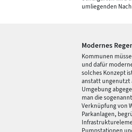
umliegenden Nachb
Modernes Rege
Kommunen müssen 
und dafür moderne
solches Konzept is
anstatt ungenutzt 
Umgebung abgegebe
man die sogenannte
Verknüpfung von W
Parkanlagen, begr
Infrastrukturelem
Pumpstationen und