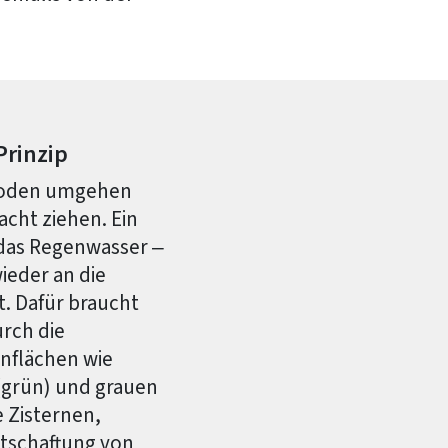
rinzip
ioden umgehen
cht ziehen. Ein
 das Regenwasser –
ieder an die
. Dafür braucht
urch die
nflächen wie
(grün) und grauen
 Zisternen,
rtschaftung von