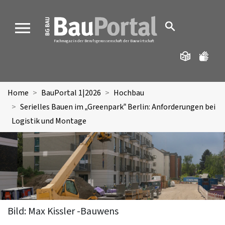
MENU
Fachmagazin der Berufsgenossenschaft der Bauwirtschaft
Home
BauPortal 1|2026
Hochbau
Serielles Bauen im „Greenpark“ Berlin: Anforderungen bei
Logistik und Montage
Bild: Max Kissler -Bauwens