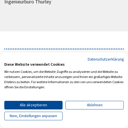
Ingenieurbüro Thurley
Mitglieder der interdisziplinären
Datenschutzerklärung
Diese Website verwendet Cookies
Arbeitsgruppe Flachwasserzonen
Wir nutzen Cookies, um die Website-Zugriffe zu analysieren und die Website zu
verbessern, personalisierte Inhalte anzuzeigen und Ihnen ein großartiges Website-
Erlebnis zu bieten. Für weitere Informationen zu den von uns verwendeten Cookies
• Senatsverwaltung für Mobilität, Verkehr,
öffnen Sie die Einstellungen.
Klimaschutz und Umwelt (SenMVKU)
• Bund für Umwelt und Naturschutz Deutschland
Alle akzeptieren
Ablehnen
(BUND)
Autorin
• Leibniz-Institut für Gewässerökologie
Nein, Einstellungen anpassen
Bärbel Rechenbach
Binnenfischerei (IGB)
Freie Baufachjournalistin