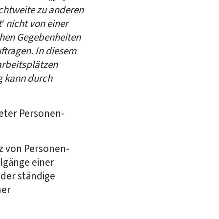
Sichtweite zu anderen
‘ nicht von einer
ichen Gegebenheiten
uftragen. In diesem
arbeitsplätzen
g kann durch
eter Personen-
tz von Personen-
lgänge einer
der ständige
ner