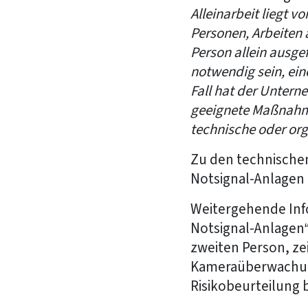
Alleinarbeit liegt v
Personen, Arbeiten a
Person allein ausg
notwendig sein, eine
Fall hat der Untern
geeignete Maßnahm
technische oder or
Zu den technische
Notsignal-Anlagen 
Weitergehende Info
Notsignal-Anlagen“
zweiten Person, z
Kameraüberwachung.
Risikobeurteilung 