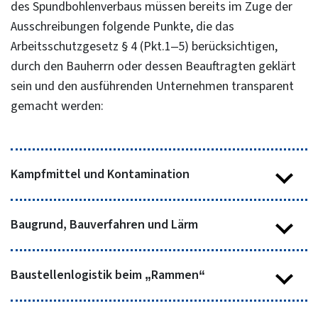
des Spundbohlenverbaus müssen bereits im Zuge der
Ausschreibungen folgende Punkte, die das
Arbeitsschutzgesetz § 4 (Pkt.1–5) berücksichtigen,
durch den Bauherrn oder dessen Beauftragten geklärt
sein und den ausführenden Unternehmen transparent
gemacht werden:
Kampfmittel und Kontamination
Baugrund, Bauverfahren und Lärm
Besteht Kampfmittelfreiheit auch für Ankerlagen,
die das Baufeld überschreiten?
Baustellenlogistik beim „Rammen“
Ist die Standsicherheit von Spezialtiefbaugeräten
Welches Räumziel gab es bei der
gegeben?
Kampfmittelsondierung im Bereich der
Bauausführungen?