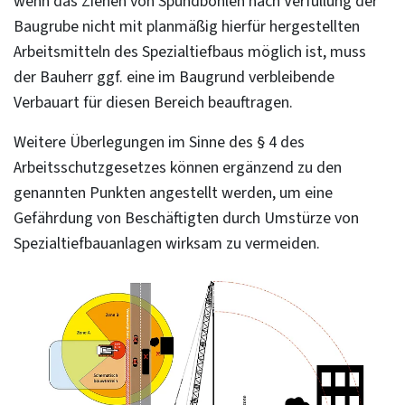
wenn das Ziehen von Spundbohlen nach Verfüllung der
oder können diese durch ausgeschriebene
Baugrube nicht mit planmäßig hierfür hergestellten
Maßnahmen eliminiert werden?
Arbeitsmitteln des Spezialtiefbaus möglich ist, muss
der Bauherr ggf. eine im Baugrund verbleibende
Verbauart für diesen Bereich beauftragen.
Weitere Überlegungen im Sinne des § 4 des
Arbeitsschutzgesetzes können ergänzend zu den
genannten Punkten angestellt werden, um eine
Gefährdung von Beschäftigten durch Umstürze von
Spezialtiefbauanlagen wirksam zu vermeiden.