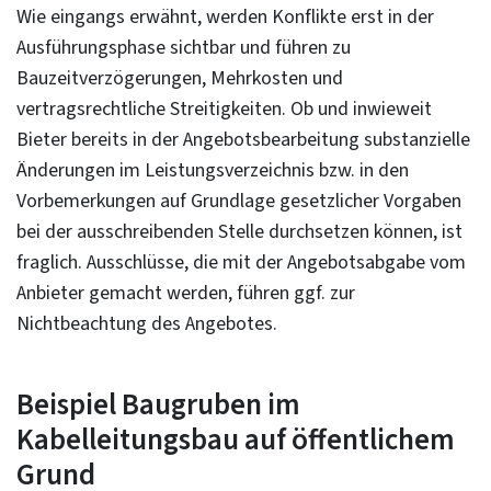
begrenzt z. B. 8–16 Uhr?
Wie eingangs erwähnt, werden Konflikte erst in der
Sind Schwarz-Weiß-Anlagen inkl. Stellplatz
Ausführungsphase sichtbar und führen zu
Erfordert der Einbau von Trägerbohlwänden (oder
erforderlich?
Bauzeitverzögerungen, Mehrkosten und
Spundbohlen/ Kanaldielen) u. U. eine Vollsperrung,
vertragsrechtliche Streitigkeiten. Ob und inwieweit
Welche Medien befinden sich im Baugrund? Gibt es
da hängende Elemente auch Dritte gefährden
Bieter bereits in der Angebotsbearbeitung substanzielle
Bereiche mit vermehrten Querungen unterhalb der
können?
Änderungen im Leistungsverzeichnis bzw. in den
Fahrbahn?
Vorbemerkungen auf Grundlage gesetzlicher Vorgaben
Wenn der Aufenthalt im Gefahrbereich von
Sind Anzahl, Art, Lage und Maße der zu verbauenden
bei der ausschreibenden Stelle durchsetzen können, ist
Erdbaumaschinen für Beschäftigte der Baustelle i. d.
Baugruben, Gräben und dergleichen nach der ATV
fraglich. Ausschlüsse, die mit der Angebotsabgabe vom
R. nicht zugelassen ist, dürfen sich dann dort Dritte
DIN 18303 „Verbauarbeiten“ vom Auftraggeber
Anbieter gemacht werden, führen ggf. zur
aufhalten? Welche Sicherungsmöglichkeiten stehen
vorgegeben?
Nichtbeachtung des Angebotes.
zur Verfügung?
Sind grundsätzlich Anlieferungen von Material und
Beispiel Baugruben im
auch großen Einbauteilen aufgrund der Örtlichkeit
durchzuführen (z. B. Mobilkranstandort – Abstand
Kabelleitungsbau auf öffentlichem
Pratzen vom Verbau bzw. hierzu stat. Nachweis des
Grund
Verbaus!)?