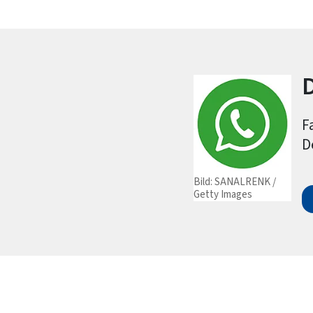
F
D
Bild: SANALRENK /
Getty Images