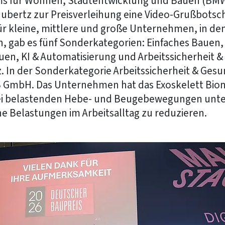
s für Wohnen, Stadtentwicklung und Bauen (BMW
Hubertz zur Preisverleihung eine Video-Grußbotsc
r kleine, mittlere und große Unternehmen, in dene
n, gab es fünf Sonderkategorien: Einfaches Bauen
auen, KI & Automatisierung und Arbeitssicherheit &
 In der Sonderkategorie Arbeitssicherheit & Ges
 GmbH. Das Unternehmen hat das Exoskelett Bion
bei belastenden Hebe- und Beugebewegungen unte
he Belastungen im Arbeitsalltag zu reduzieren.