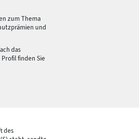
onen zum Thema
chutzprämien und
fach das
rofil finden Sie
t des