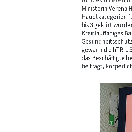
Bundesministerium
Ministerin Verena 
Hauptkategorien fü
bis 3 gekürt wurde
Kreislauffähiges B
Gesundheitsschutz.
gewann die hTRIUS
das Beschäftigte 
beiträgt, körperlic