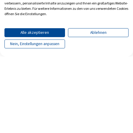
verbessern, personalisierte Inhalte anzuzeigen und Ihnen ein großartiges Website-
Erlebnis zu bieten. Für weitere Informationen zu den von uns verwendeten Cookies
öffnen Sie die Einstellungen.
Alle akzeptieren
Ablehnen
Nein, Einstellungen anpassen
Seite teilen
Seite drucken
Archiv
Impressum
Datenschutz