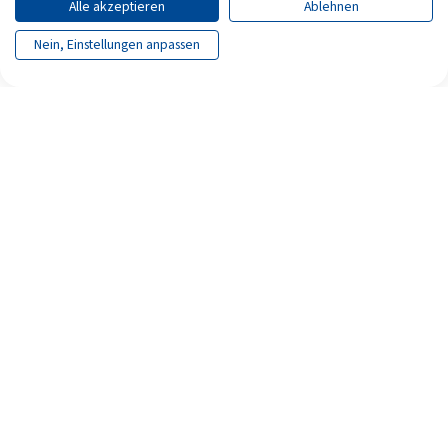
Alle akzeptieren
Ablehnen
Nein, Einstellungen anpassen
Seite teilen
Seite drucken
Archiv
Impressum
Datenschutz
Erklärung zur Barrierefreiheit
Newsletter