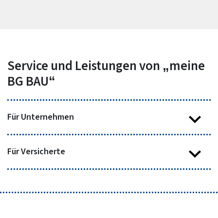
Service und Leistungen von „meine
BG BAU“
Für Unternehmen
Für Versicherte
unternehmensbezogene Informationen einsehen
und Änderungen mitteilen
Überblick über die wichtigsten Informationen zum
Schriftverkehr herunterladen und digital antworten
jeweiligen Versicherungsfall
Beitragskonto mit allen Buchungen und Fälligkeiten