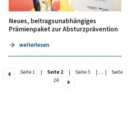
Neues, beitragsunabhängiges
Prämienpaket zur Absturzprävention
weiterlesen
Vorherige Seite
Seite 1
Seite 2
Seite 3
…
Seite
Nächste Seite
24